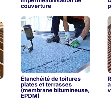
imperméabilisation de
D
couverture
p
Étanchéité de toitures
R
plates et terrasses
a
(membrane bitumineuse,
v
EPDM)