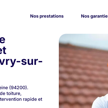
30 années d'expérience - Couvreurs de père en fils
Nos prestations
Nos garantie
e
et
Ivry-sur-
eine (94200).
de toiture,
tervention rapide et