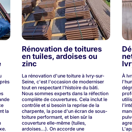
Rénovation de toitures
Dé
en tuiles, ardoises ou
ne
e
zinc
Iv
u
La rénovation d'une toiture à Ivry-sur-
À Iv
 près
Seine, c'est l'occasion de moderniser
l'hu
tout en respectant l'histoire du bâti.
dégr
es
Nous sommes experts dans la réfection
prof
rande
complète de couvertures. Cela inclut le
util
ce
contrôle et si besoin la reprise de la
l'in
nt la
charpente, la pose d'un écran de sous-
manu
toiture performant, et bien sûr la
pulv
n
couverture elle-même (tuiles,
agre
xe.
ardoises...). On accorde une
L'ap