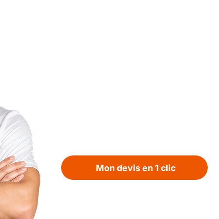
Votre projet toiture
Seine mérite un ex
Ne laissez pas un petit problème de 
financier. Contactez Michel de Cou
diagnostic honnête et une solution 
Mon devis en 1 clic