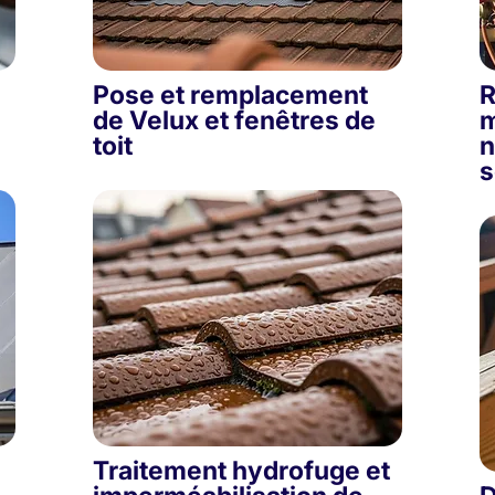
Pose et remplacement
R
de Velux et fenêtres de
m
toit
n
s
Traitement hydrofuge et