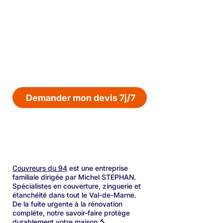
Ne laissez pas les mousses dégrader
votre toit. Contactez-nous pour un
diagnostic et un devis de nettoyage
et démoussage professionnel, au
meilleur prix pour un résultat
impeccable et durable, partout dans
le 94 (Vincennes, Créteil, Le
Perreux-sur-Marne...)
Demander mon devis 7j/7
Couvreurs du 94
est une entreprise
familiale dirigée par Michel STEPHAN.
Spécialistes en couverture, zinguerie et
étanchéité dans tout le Val-de-Marne.
De la fuite urgente à la rénovation
complète, notre savoir-faire protège
durablement votre maison 🔨