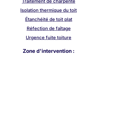
Traitement de charpente
Isolation thermique du toit
Étanchéité de toit plat
Réfection de faîtage
Urgence fuite toiture
Zone d'intervention :
Partout dans le Val-de-Marne
Créteil
Vitry-sur-Seine
Champigny-sur-Marne
Saint-Maur-des-Fossés
Ivry-sur-Seine
Villejuif
Maisons-Alfort