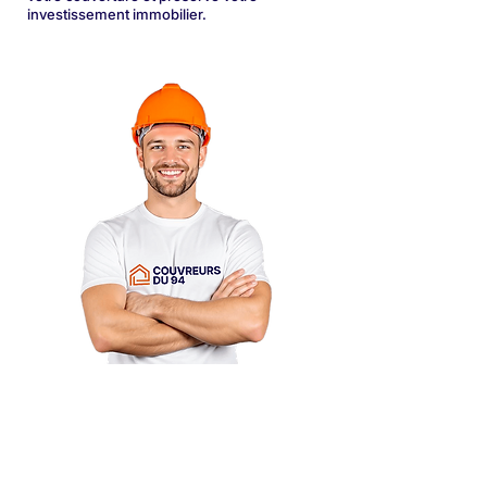
investissement immobilier.
Planifiez le nettoyage de
votre toiture avec un
couvreur dans le Val-de-
Marne