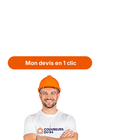
l'avis d'un couvreur pro à
Villecresnes
Pour une toiture saine et durable, le
bon diagnostic est la clé. Michel
STEPHAN vous écoute, évalue vos
besoins et vous propose la solution la
plus pertinente. Contactez-nous!
Mon devis en 1 clic