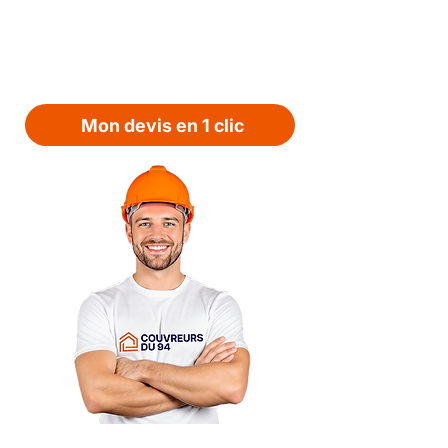
Michel STEPHAN est votre
interlocuteur privilégié pour un devis
juste et des travaux impeccables.
L'assurance d'une entreprise
familiale sérieuse et disponible.
Mon devis en 1 clic